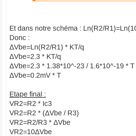
Et dans notre schéma : Ln(R2/R1)=Ln(1
Donc :
ΔVbe=Ln(R2/R1) * KT/q
ΔVbe=2.3 * KT/q
ΔVbe=2.3 * 1.38*10^-23 / 1.6*10^-19 * T
ΔVbe=0.2mV * T
Etape final :
VR2=R2 * Ic3
VR2=R2 * (ΔVbe / R3)
VR2=R2/R3 * ΔVbe
VR2=10ΔVbe