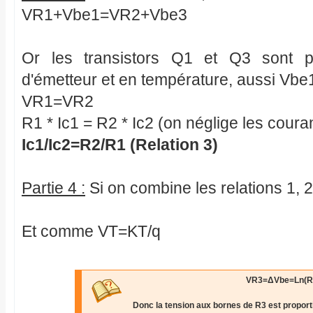
VR1+Vbe1=VR2+Vbe3
Or les transistors Q1 et Q3 sont p
d'émetteur et en température, aussi Vbe1
VR1=VR2
R1 * Ic1 = R2 * Ic2 (on néglige les cour
Ic1/Ic2=R2/R1 (Relation 3)
Partie 4 :
Si on combine les relations 1, 
Et comme VT=KT/q
VR3=ΔVbe=Ln(R2
Donc la tension aux bornes de R3 est proporti