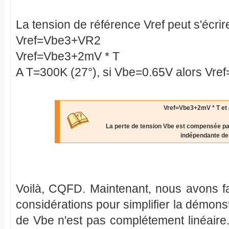
La tension de référence Vref peut s'écrir
Vref=Vbe3+VR2
Vref=Vbe3+2mV * T
A T=300K (27°), si Vbe=0.65V alors Vre
Vref=Vbe3+2mV * T et
La perte de tension Vbe est compensée par 
indépendante de
Voilà, CQFD. Maintenant, nous avons f
considérations pour simplifier la démonstr
de Vbe n'est pas complétement linéaire. 