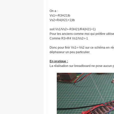
On a :
Vs1=-R3H21Ib
Vs2=R4(H21+1)Ib
soit Vs1/Vs2=-R3H21/R4(H21+1)
Pour les anciens comme moi qui préfère utili
Comme R3=R4 Vs1/Vs2=-1
Donc pour finir Vs1=-Vs2 sur ce schéma en rég
déphaseur un peu particulier.
En pratique :
La réalisation sur breadboard ne pose aucun 