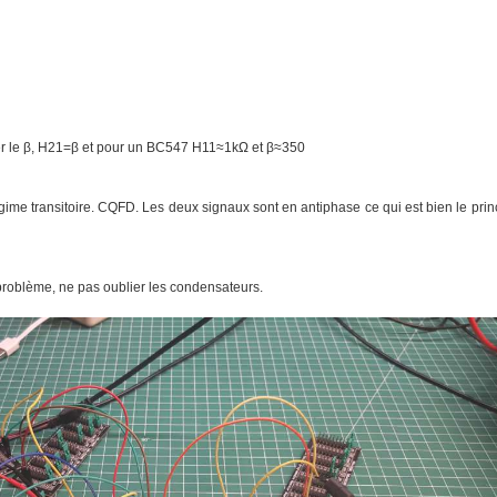
ser le β, H21=β et pour un BC547 H11≈1kΩ et β≈350
ime transitoire. CQFD. Les deux signaux sont en antiphase ce qui est bien le prin
problème, ne pas oublier les condensateurs.